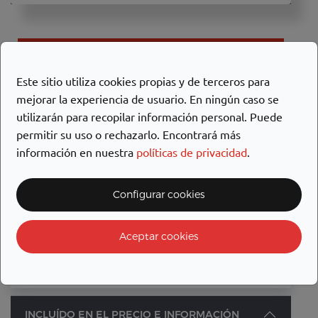
RESERVAR
Este sitio utiliza cookies propias y de terceros para
mejorar la experiencia de usuario. En ningún caso se
utilizarán para recopilar información personal. Puede
TARIFAS
permitir su uso o rechazarlo. Encontrará más
información en nuestra
políticas de privacidad
.
Lunes
Martes
Miércoles
Jueves
Viernes
Sábado
69.00€
69.00€
69.00€
69.00€
69.00€
69.00€
Configurar cookies
Fianza: 600.00€ con targeta de crédito.
Aceptar cookies
Kilometros incluidos: 300 km/día (0.20 €/km
adicional)
INCLUÍDO EN EL PRECIO E INFORMACIÓN