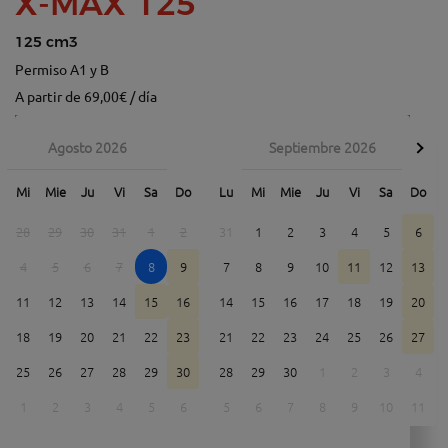
X-MAX 125
125 cm3
Permiso A1 y B
A partir de 69,00€ / día
Agosto 2026
Septiembre 2026
Mi
Mie
Ju
Vi
Sa
Do
Lu
Mi
Mie
Ju
Vi
Sa
Do
28
29
30
31
1
2
31
1
2
3
4
5
6
4
5
6
7
8
9
7
8
9
10
11
12
13
11
12
13
14
15
16
14
15
16
17
18
19
20
18
19
20
21
22
23
21
22
23
24
25
26
27
25
26
27
28
29
30
28
29
30
1
2
3
4
1
2
3
4
5
6
5
6
7
8
9
10
11