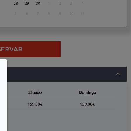
28
29
30
1
2
3
4
5
6
7
8
9
10
11
SERVAR
Sábado
Domingo
Personalización de cookies
159.00€
159.00€
Google analytics cookies
Marketing cookies