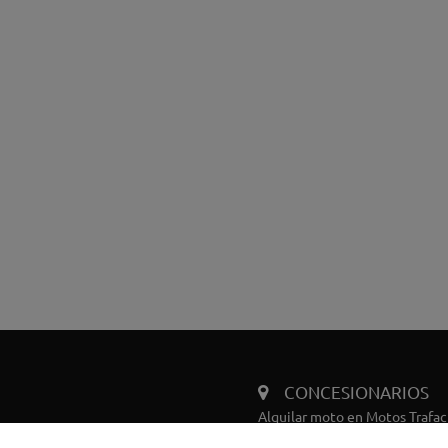
CONCESIONARIOS
Alquilar moto en Motos Trafac
Alquilar moto en Motos Trafa