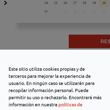
24
25
26
27
28
29
30
31
1
2
3
4
5
6
RE
Este sitio utiliza cookies propias y de
terceros para mejorar la experiencia de
Miércoles
Jueves
Viernes
usuario. En ningún caso se utilizarán para
159.00€
159.00€
159.00€
recopilar información personal. Puede
permitir su uso o rechazarlo. Encontrará más
información en nuestra
políticas de