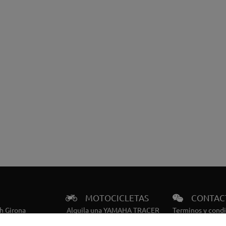
MOTOCICLETAS
CONTAC
h Girona
Alquila una YAMAHA TRACER
Terminos y cond
ch Mataró
7 GT
Política de priva