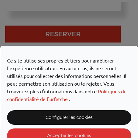
RESERVER
Ce site utilise ses propres et tiers pour améliorer
LES TAUX
l'expérience utilisateur. En aucun cas, ils ne seront
utilisés pour collecter des informations personnelles. Il
Lundi
Mardi
Mercredi
Jeudi
Vendredi
Same
peut permettre son utilisation ou le rejeter. Vous
trouverez plus d'informations dans notre
Politiques de
159.00€
159.00€
159.00€
159.00€
159.00€
159.0
confidentialité de l'urfatche
.
Caution: 1000.00€ avec carte de crédit.
Kilomètres inclus: 300 km/jour (0.20 €
Configurer les cookies
supplémentaires / km)
Offre Pack Weekend:
149,00 / jour (Samedi -
Dimanche)
Accepter les cookies