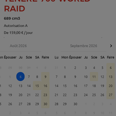
RAID
689 cm3
Autorisation A
De 159,00 € / jour
Août 2026
Septembre 2026
on
Épouser
Ju
Scie
SA
Faire
Lu
Mon
Épouser
Ju
Scie
SA
Faire
8
29
30
31
1
2
31
1
2
3
4
5
6
4
5
6
7
8
9
7
8
9
10
11
12
13
1
12
13
14
15
16
14
15
16
17
18
19
20
8
19
20
21
22
23
21
22
23
24
25
26
27
5
26
27
28
29
30
28
29
30
1
2
3
4
1
2
3
4
5
6
5
6
7
8
9
10
11