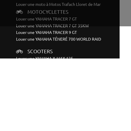
Louer une moto à Motos Trafach Lloret de Mar
MOTOCYCLETTES
Louer une YAMAHA TRACER 7 GT
Louer une YAMAHA TRACER 7 GT 35KW
Louer une YAMAHA TRACER 9 GT
Louer une YAMAHA TÉNERÉ 700 WORLD RAID
SCOOTERS
Louer une YAMAHA X-MAX 125
Louer une YAMAHA RAYZR
VÉLOS
Louer une YAMAHA ELÉCTRICA BTT DOBLE
Louer une YAMAHA ELÉCTRICA BTT RIGIDA
CONTACT
Termes et conditions
Politique de confidentialité
Politique des cookies
Avis juridique